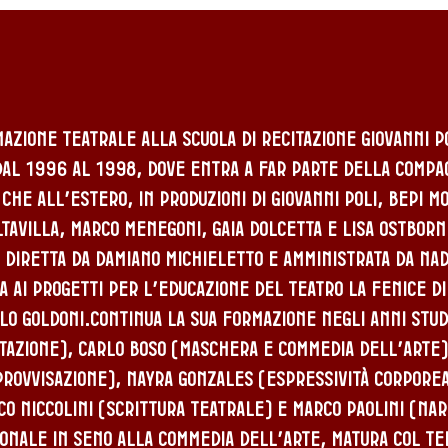
mazione teatrale alla scuola di recitazione Giovanni P
 dal 1996 al 1998, dove entra a far parte della compa
a che all’estero, in produzioni di Giovanni Poli, Bepi M
ltavilla, Marco Menegoni, Gaia Dolcetta e Lisa Ostbor
, diretta da Damiano Michieletto e amministrata da Nad
a ai progetti per l’educazione del Teatro La Fenice di
lo Goldoni.Continua la sua formazione negli anni stud
itazione), Carlo Boso (maschera e commedia dell’arte)
provvisazione), Nayra Gonzales (espressività corporea
o Niccolini (scrittura teatrale) e Marco Paolini (nar
ionale in seno alla Commedia dell’Arte, matura col t