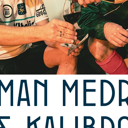
man Med
& Kalibr