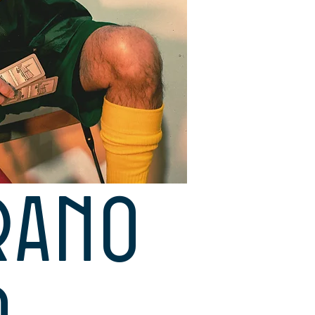
rano
o