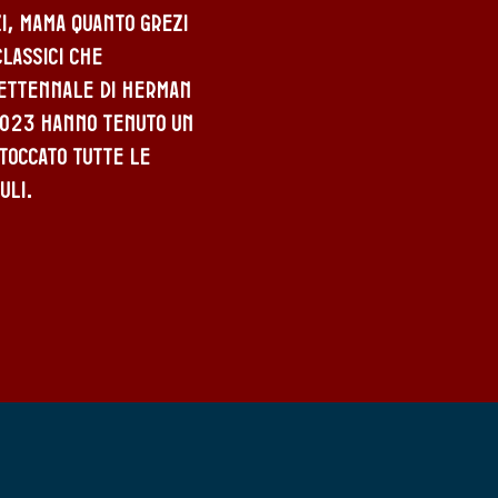
zi, Mama Quanto Grezi
classici che
rettennale di Herman
2023 hanno tenuto un
 toccato tutte le
uli.