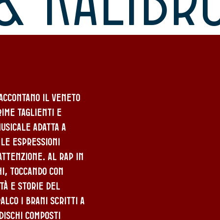
accontano il Veneto
rime taglienti e
musicale adatta a
e le espressioni
ttenzione. Al rap in
hi, toccando con
tà e storie del
alco i brani scritti a
dischi composti