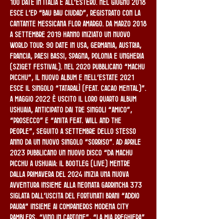
100 date in Italia e all’estero. Nel giugno 2018
esce l’EP “Bau Bau Ciudad”, registrato con la
cantante messicana Flor Amargo. Da marzo 2018
a settembre 2019 hanno iniziato un nuovo
World Tour: 90 date in USA, Germania, Austria,
Francia, Paesi Bassi, Spagna, Polonia e Ungheria
(Sziget Festival). Nel 2020 pubblicano “Machu
Picchu”, il nuovo album e nell’estate 2021
esce il singolo “Tataralì (feat. Cacao Mental)”.
A maggio 2022 è uscito il loro quarto album
USHUAIA, anticipato dai tre singoli “Amico”,
“Prosecco” e “ANITA feat. Will And The
People”, seguito a settembre dello stesso
anno da un nuovo singolo “Sorriso”. Ad aprile
2023 pubblicano un nuovo disco “DA MACHU
PICCHU A USHUAIA: IL BOOTLEG (LIVE) mentre
dalla primavera del 2024 inizia una nuova
avventura insieme alla neonata Garrincha 373
siglata dall’uscita del fortunati brani “Addio
Paura” insieme ai companeros Modena CIty
Ramblers, “Vino in cartone”, “La mia preghiera”