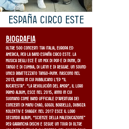
España Circo Este
biografia
Oltre 500 concerti tra Italia, Europa ed
America, per la band España Circo Este. La
musica degli ECE è un mix di Pop e di Punk, di
Tango e di Cumbia, di Latin e di Reggae. Un sound
unico ribattezzato Tango-Punk. Nascono nel
2013, anno in cui pubblicano l’EP “Il
Bucatesta”. “La Revolución del Amor”, il loro
primo album, esce nel 2015, anno in cui
suonano come band ufficiale d’apertura dei
concerti di Manu Chao, Gogol Bordello, Dubioza
kolektiv e Shaggy. Nel 2017 esce il loro
secondo album, “Scienze della maleducazione"
per Garrincha Dischi e segue un tour di oltre